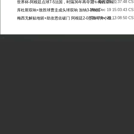
Thu Dec 28 20:37:48 CS
世界杯-阿根廷点球7-5法国，时隔36年再夺冠！梅西双响姆巴佩戴帽
Mon Dec 19 15:03:43 CS
库杜斯双响+致胜球曹圭成头球双响 加纳3-2韩国
Tue Nov 29 13:08:50 CS
梅西无解贴地斩+助攻恩佐破门 阿根廷2-0墨西哥升小组第二
Sun Nov 27 13:39:42 CS
-->