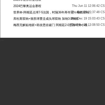
Thu Jun 11 12:06:42 C
2024巴黎奥运会赛程
Thu Dec 28 20:37:48 CS
世界杯-阿根廷点球7-5法国，时隔36年再夺冠！梅西双响姆巴佩戴帽
Mon Dec 19 15:03:43 CS
库杜斯双响+致胜球曹圭成头球双响 加纳3-2韩国
Tue Nov 29 13:08:50 CS
梅西无解贴地斩+助攻恩佐破门 阿根廷2-0墨西哥升小组第二
Sun Nov 27 13:39:42 CS
-->