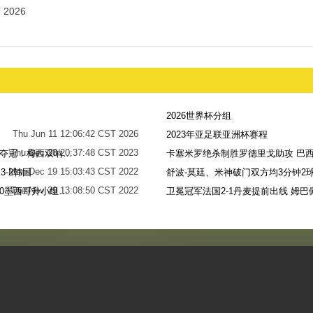
 2026
2026世界杯分组
Thu Jun 11 12:06:42 CST 2026
2023年亚足联亚洲杯赛程
Thu Dec 28 20:37:48 CST 2023
世界杯-阿根廷点球7-5法国，时隔36年再夺冠！梅西双响姆巴佩戴帽
卡塞米罗绝杀制胜罗德里戈助攻 巴西
Mon Dec 19 15:03:43 CST 2022
-2韩国
舒波-莫廷、米神破门双方均3分钟2球
Tue Nov 29 13:08:50 CST 2022
梅西无解贴地斩+助攻恩佐破门 阿根廷2-0墨西哥升小组第二
卫冕冠军法国2-1丹麦提前出线 姆巴
Sun Nov 27 13:39:42 CST 2022