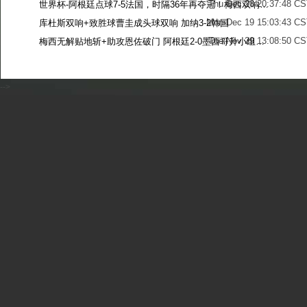
Thu Dec 28 20:37:48 CS
世界杯-阿根廷点球7-5法国，时隔36年再夺冠！梅西双响姆巴佩戴帽
Mon Dec 19 15:03:43 CS
库杜斯双响+致胜球曹圭成头球双响 加纳3-2韩国
Tue Nov 29 13:08:50 CS
梅西无解贴地斩+助攻恩佐破门 阿根廷2-0墨西哥升小组第二
Sun Nov 27 13:39:42 CS
-->