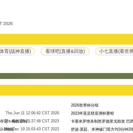
T 2026
体育(战神直播)
看球吧(直播&回放)
小七直播(看世界
2026世界杯分组
Thu Jun 11 12:06:42 CST 2026
2023年亚足联亚洲杯赛程
Thu Dec 28 20:37:48 CST 2023
世界杯-阿根廷点球7-5法国，时隔36年再夺冠！梅西双响姆巴佩戴帽
卡塞米罗绝杀制胜罗德里戈助攻 巴西
Mon Dec 19 15:03:43 CST 2022
-2韩国
舒波-莫廷、米神破门双方均3分钟2球