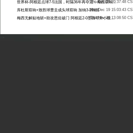
Thu Dec 28 20:37:48 CS
世界杯-阿根廷点球7-5法国，时隔36年再夺冠！梅西双响姆巴佩戴帽
Mon Dec 19 15:03:43 CS
库杜斯双响+致胜球曹圭成头球双响 加纳3-2韩国
Tue Nov 29 13:08:50 CS
梅西无解贴地斩+助攻恩佐破门 阿根廷2-0墨西哥升小组第二
Sun Nov 27 13:39:42 CS
-->