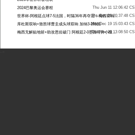
Thu Jun 11 12:06:42 C
2024巴黎奥运会赛程
Thu Dec 28 20:37:48 CS
世界杯-阿根廷点球7-5法国，时隔36年再夺冠！梅西双响姆巴佩戴帽
Mon Dec 19 15:03:43 CS
库杜斯双响+致胜球曹圭成头球双响 加纳3-2韩国
Tue Nov 29 13:08:50 CS
梅西无解贴地斩+助攻恩佐破门 阿根廷2-0墨西哥升小组第二
Sun Nov 27 13:39:42 CS
-->