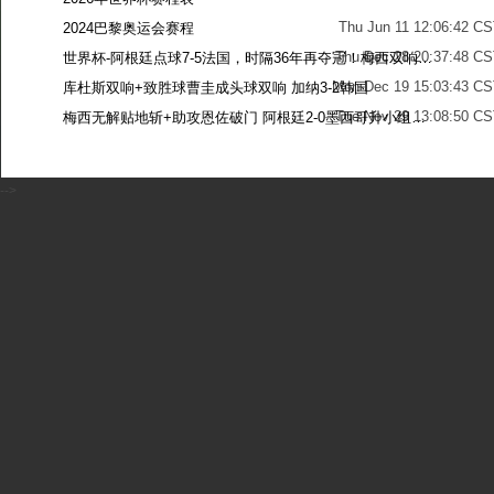
Thu Jun 11 12:06:42 C
2024巴黎奥运会赛程
Thu Dec 28 20:37:48 CS
世界杯-阿根廷点球7-5法国，时隔36年再夺冠！梅西双响姆巴佩戴帽
Mon Dec 19 15:03:43 CS
库杜斯双响+致胜球曹圭成头球双响 加纳3-2韩国
Tue Nov 29 13:08:50 CS
梅西无解贴地斩+助攻恩佐破门 阿根廷2-0墨西哥升小组第二
Sun Nov 27 13:39:42 CS
-->