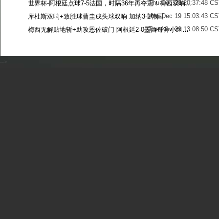
Thu Dec 28 20:37:48 CS
世界杯-阿根廷点球7-5法国，时隔36年再夺冠！梅西双响姆巴佩戴帽
Mon Dec 19 15:03:43 CS
库杜斯双响+致胜球曹圭成头球双响 加纳3-2韩国
Tue Nov 29 13:08:50 CS
梅西无解贴地斩+助攻恩佐破门 阿根廷2-0墨西哥升小组第二
Sun Nov 27 13:39:42 CS
-->