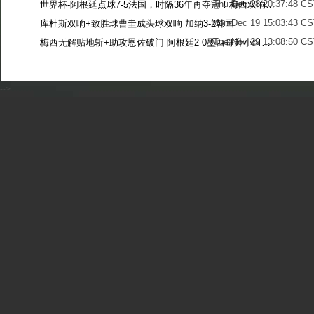
Thu Dec 28 20:37:48 CS
世界杯-阿根廷点球7-5法国，时隔36年再夺冠！梅西双响姆巴佩戴帽
Mon Dec 19 15:03:43 CS
库杜斯双响+致胜球曹圭成头球双响 加纳3-2韩国
Tue Nov 29 13:08:50 CS
梅西无解贴地斩+助攻恩佐破门 阿根廷2-0墨西哥升小组第二
Sun Nov 27 13:39:42 CS
-->