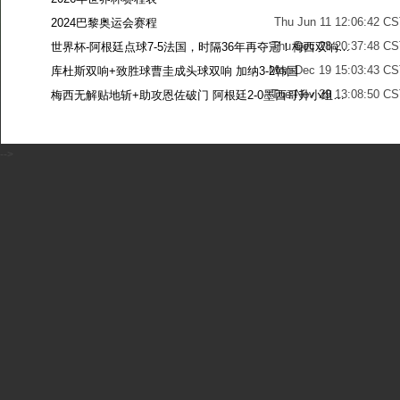
Thu Jun 11 12:06:42 C
2024巴黎奥运会赛程
Thu Dec 28 20:37:48 CS
世界杯-阿根廷点球7-5法国，时隔36年再夺冠！梅西双响姆巴佩戴帽
Mon Dec 19 15:03:43 CS
库杜斯双响+致胜球曹圭成头球双响 加纳3-2韩国
Tue Nov 29 13:08:50 CS
梅西无解贴地斩+助攻恩佐破门 阿根廷2-0墨西哥升小组第二
Sun Nov 27 13:39:42 CS
-->