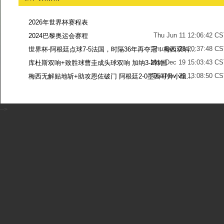
2026年世界杯赛程表
Thu Jun 11 12:06:42 C
2024巴黎奥运会赛程
Thu Dec 28 20:37:48 CS
世界杯-阿根廷点球7-5法国，时隔36年再夺冠！梅西双响姆巴佩戴帽
Mon Dec 19 15:03:43 CS
库杜斯双响+致胜球曹圭成头球双响 加纳3-2韩国
Tue Nov 29 13:08:50 CS
梅西无解贴地斩+助攻恩佐破门 阿根廷2-0墨西哥升小组第二
Sun Nov 27 13:39:42 CS
-->