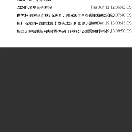
Thu Jun 11 12:06:42 C
2024巴黎奥运会赛程
Thu Dec 28 20:37:48 CS
世界杯-阿根廷点球7-5法国，时隔36年再夺冠！梅西双响姆巴佩戴帽
Mon Dec 19 15:03:43 CS
库杜斯双响+致胜球曹圭成头球双响 加纳3-2韩国
Tue Nov 29 13:08:50 CS
梅西无解贴地斩+助攻恩佐破门 阿根廷2-0墨西哥升小组第二
Sun Nov 27 13:39:42 CS
-->