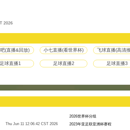
T 2026
吧(直播&回放)
小七直播(看世界杯)
飞球直播(高清推
足球直播1
足球直播2
足球直播3
2026世界杯分组
Thu Jun 11 12:06:42 CST 2026
2023年亚足联亚洲杯赛程