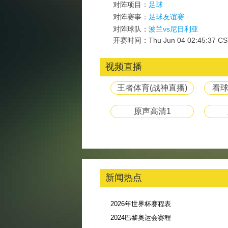
对阵项目：
足球
对阵赛事：
足球友谊赛
对阵球队：
波兰vs尼日利亚
开赛时间：Thu Jun 04 02:45:37 CS
视频直播
王者体育(战神直播)
看球
原声高清1
新闻热点
2026年世界杯赛程表
2024巴黎奥运会赛程