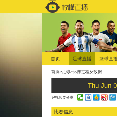
首页
足球直播
篮球直
首页
>
足球
>
比赛过程及数据
Thu Jun
好视频要分享:
比赛信息