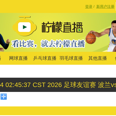
登录
/
新用户注册
播
网球直播
乒乓球直播
羽毛球直播
其他直播
 04 02:45:37 CST 2026 足球友谊赛 