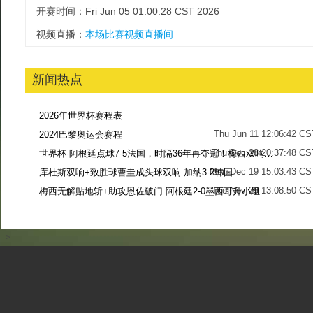
开赛时间：Fri Jun 05 01:00:28 CST 2026
视频直播：
本场比赛视频直播间
新闻热点
2026年世界杯赛程表
Thu Jun 11 12:06:42 CS
2024巴黎奥运会赛程
Thu Dec 28 20:37:48 CS
世界杯-阿根廷点球7-5法国，时隔36年再夺冠！梅西双响姆巴佩戴帽
Mon Dec 19 15:03:43 CS
库杜斯双响+致胜球曹圭成头球双响 加纳3-2韩国
Tue Nov 29 13:08:50 CS
梅西无解贴地斩+助攻恩佐破门 阿根廷2-0墨西哥升小组第二
Sun Nov 27 13:39:42 CS
-->