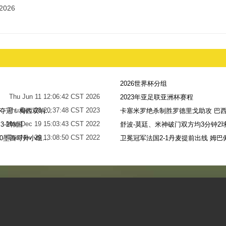
2026
2026世界杯分组
Thu Jun 11 12:06:42 CST 2026
2023年亚足联亚洲杯赛程
Thu Dec 28 20:37:48 CST 2023
世界杯-阿根廷点球7-5法国，时隔36年再夺冠！梅西双响姆巴佩戴帽
卡塞米罗绝杀制胜罗德里戈助攻 巴西
Mon Dec 19 15:03:43 CST 2022
-2韩国
舒波-莫廷、米神破门双方均3分钟2球
Tue Nov 29 13:08:50 CST 2022
梅西无解贴地斩+助攻恩佐破门 阿根廷2-0墨西哥升小组第二
卫冕冠军法国2-1丹麦提前出线 姆巴
Sun Nov 27 13:39:42 CST 2022