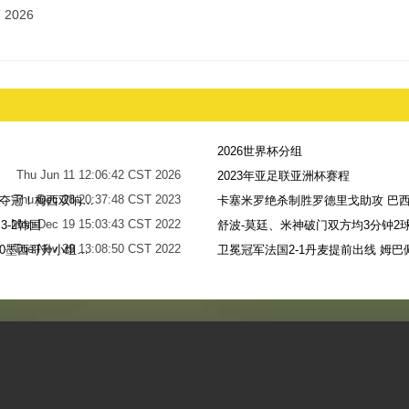
 2026
2026世界杯分组
Thu Jun 11 12:06:42 CST 2026
2023年亚足联亚洲杯赛程
Thu Dec 28 20:37:48 CST 2023
世界杯-阿根廷点球7-5法国，时隔36年再夺冠！梅西双响姆巴佩戴帽
卡塞米罗绝杀制胜罗德里戈助攻 巴西
Mon Dec 19 15:03:43 CST 2022
-2韩国
舒波-莫廷、米神破门双方均3分钟2球
Tue Nov 29 13:08:50 CST 2022
梅西无解贴地斩+助攻恩佐破门 阿根廷2-0墨西哥升小组第二
卫冕冠军法国2-1丹麦提前出线 姆巴
Sun Nov 27 13:39:42 CST 2022