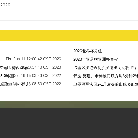
2026
2026世界杯分组
Thu Jun 11 12:06:42 CST 2026
2023年亚足联亚洲杯赛程
Thu Dec 28 20:37:48 CST 2023
世界杯-阿根廷点球7-5法国，时隔36年再夺冠！梅西双响姆巴佩戴帽
卡塞米罗绝杀制胜罗德里戈助攻 巴西
Mon Dec 19 15:03:43 CST 2022
-2韩国
舒波-莫廷、米神破门双方均3分钟2球
Tue Nov 29 13:08:50 CST 2022
梅西无解贴地斩+助攻恩佐破门 阿根廷2-0墨西哥升小组第二
卫冕冠军法国2-1丹麦提前出线 姆巴
Sun Nov 27 13:39:42 CST 2022