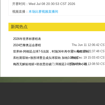
开赛时间：Wed Jul 08 20:30:53 CST 2026
视频直播：
本场比赛视频直播间
新闻热点
2026年世界杯赛程表
Thu Jun 11 12:06:42 CS
2024巴黎奥运会赛程
Thu Dec 28 20:37:48 CS
世界杯-阿根廷点球7-5法国，时隔36年再夺冠！梅西双响姆巴佩戴帽
Mon Dec 19 15:03:43 CS
库杜斯双响+致胜球曹圭成头球双响 加纳3-2韩国
Tue Nov 29 13:08:50 CS
梅西无解贴地斩+助攻恩佐破门 阿根廷2-0墨西哥升小组第二
Sun Nov 27 13:39:42 CS
-->