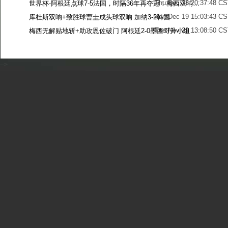
Thu Dec 28 20:37:48 CS
世界杯-阿根廷点球7-5法国，时隔36年再夺冠！梅西双响姆巴佩戴帽
Mon Dec 19 15:03:43 CS
库杜斯双响+致胜球曹圭成头球双响 加纳3-2韩国
Tue Nov 29 13:08:50 CS
梅西无解贴地斩+助攻恩佐破门 阿根廷2-0墨西哥升小组第二
Sun Nov 27 13:39:42 CS
-->