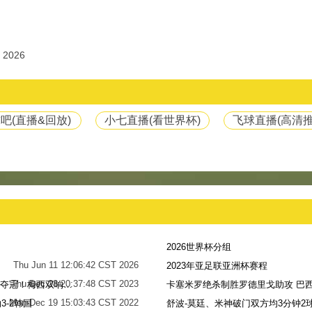
 2026
吧(直播&回放)
小七直播(看世界杯)
飞球直播(高清推
2026世界杯分组
Thu Jun 11 12:06:42 CST 2026
2023年亚足联亚洲杯赛程
Thu Dec 28 20:37:48 CST 2023
世界杯-阿根廷点球7-5法国，时隔36年再夺冠！梅西双响姆巴佩戴帽
卡塞米罗绝杀制胜罗德里戈助攻 巴西
Mon Dec 19 15:03:43 CST 2022
-2韩国
舒波-莫廷、米神破门双方均3分钟2球