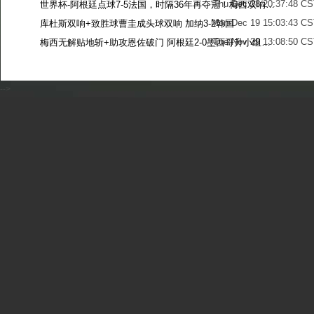
Thu Dec 28 20:37:48 CS
世界杯-阿根廷点球7-5法国，时隔36年再夺冠！梅西双响姆巴佩戴帽
Mon Dec 19 15:03:43 CS
库杜斯双响+致胜球曹圭成头球双响 加纳3-2韩国
Tue Nov 29 13:08:50 CS
梅西无解贴地斩+助攻恩佐破门 阿根廷2-0墨西哥升小组第二
Sun Nov 27 13:39:42 CS
-->