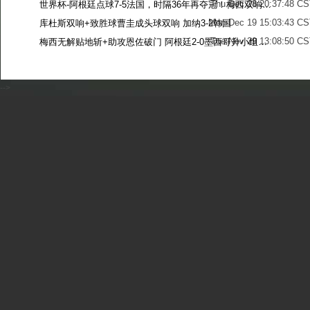
Thu Dec 28 20:37:48 CS
世界杯-阿根廷点球7-5法国，时隔36年再夺冠！梅西双响姆巴佩戴帽
Mon Dec 19 15:03:43 CS
库杜斯双响+致胜球曹圭成头球双响 加纳3-2韩国
Tue Nov 29 13:08:50 CS
梅西无解贴地斩+助攻恩佐破门 阿根廷2-0墨西哥升小组第二
Sun Nov 27 13:39:42 CS
-->