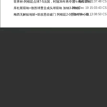
Thu Dec 28 20:37:48 CS
世界杯-阿根廷点球7-5法国，时隔36年再夺冠！梅西双响姆巴佩戴帽
Mon Dec 19 15:03:43 CS
库杜斯双响+致胜球曹圭成头球双响 加纳3-2韩国
Tue Nov 29 13:08:50 CS
梅西无解贴地斩+助攻恩佐破门 阿根廷2-0墨西哥升小组第二
Sun Nov 27 13:39:42 CS
-->