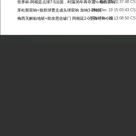
Thu Dec 28 20:37:48 CS
世界杯-阿根廷点球7-5法国，时隔36年再夺冠！梅西双响姆巴佩戴帽
Mon Dec 19 15:03:43 CS
库杜斯双响+致胜球曹圭成头球双响 加纳3-2韩国
Tue Nov 29 13:08:50 CS
梅西无解贴地斩+助攻恩佐破门 阿根廷2-0墨西哥升小组第二
Sun Nov 27 13:39:42 CS
-->