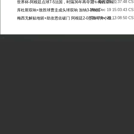
Thu Dec 28 20:37:48 CS
世界杯-阿根廷点球7-5法国，时隔36年再夺冠！梅西双响姆巴佩戴帽
Mon Dec 19 15:03:43 CS
库杜斯双响+致胜球曹圭成头球双响 加纳3-2韩国
Tue Nov 29 13:08:50 CS
梅西无解贴地斩+助攻恩佐破门 阿根廷2-0墨西哥升小组第二
Sun Nov 27 13:39:42 CS
-->