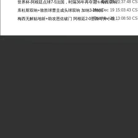
Thu Dec 28 20:37:48 CS
世界杯-阿根廷点球7-5法国，时隔36年再夺冠！梅西双响姆巴佩戴帽
Mon Dec 19 15:03:43 CS
库杜斯双响+致胜球曹圭成头球双响 加纳3-2韩国
Tue Nov 29 13:08:50 CS
梅西无解贴地斩+助攻恩佐破门 阿根廷2-0墨西哥升小组第二
Sun Nov 27 13:39:42 CS
-->