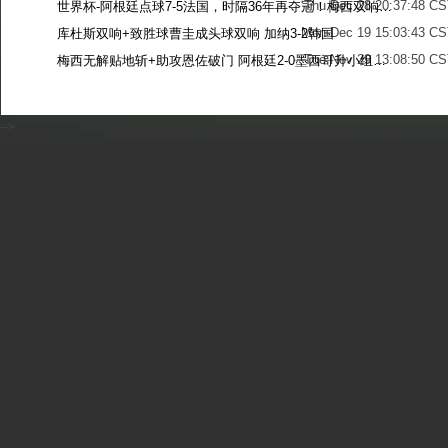
Thu Dec 28 20:37:48 CS
世界杯-阿根廷点球7-5法国，时隔36年再夺冠！梅西双响姆巴佩戴帽
Mon Dec 19 15:03:43 CS
库杜斯双响+致胜球曹圭成头球双响 加纳3-2韩国
Tue Nov 29 13:08:50 CS
梅西无解贴地斩+助攻恩佐破门 阿根廷2-0墨西哥升小组第二
Sun Nov 27 13:39:42 CS
-->