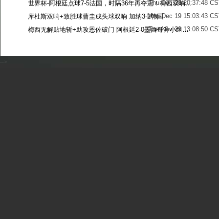
Thu Dec 28 20:37:48 CS
世界杯-阿根廷点球7-5法国，时隔36年再夺冠！梅西双响姆巴佩戴帽
Mon Dec 19 15:03:43 CS
库杜斯双响+致胜球曹圭成头球双响 加纳3-2韩国
Tue Nov 29 13:08:50 CS
梅西无解贴地斩+助攻恩佐破门 阿根廷2-0墨西哥升小组第二
Sun Nov 27 13:39:42 CS
-->