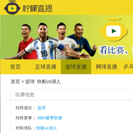
首页
足球直播
篮球直播
网球直播
乒
首页
>
篮球
快船vs湖人
比赛信息
对阵项目：
篮球
对阵赛事：
NBA夏季联赛
对阵球队：
快船vs湖人