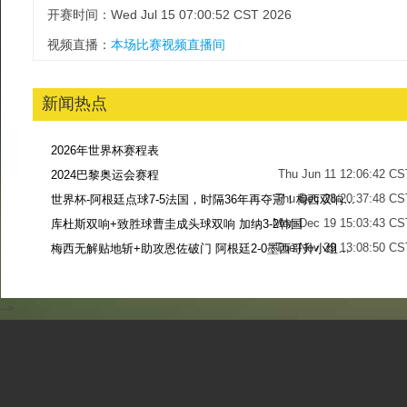
开赛时间：Wed Jul 15 07:00:52 CST 2026
视频直播：
本场比赛视频直播间
新闻热点
2026年世界杯赛程表
Thu Jun 11 12:06:42 CS
2024巴黎奥运会赛程
Thu Dec 28 20:37:48 CS
世界杯-阿根廷点球7-5法国，时隔36年再夺冠！梅西双响姆巴佩戴帽
Mon Dec 19 15:03:43 CS
库杜斯双响+致胜球曹圭成头球双响 加纳3-2韩国
Tue Nov 29 13:08:50 CS
梅西无解贴地斩+助攻恩佐破门 阿根廷2-0墨西哥升小组第二
Sun Nov 27 13:39:42 CS
-->