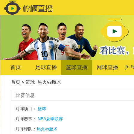
首页
足球直播
篮球直播
网球直播
乒
首页
>
篮球
热火vs魔术
比赛信息
对阵项目：
篮球
对阵赛事：
NBA夏季联赛
对阵球队：
热火vs魔术