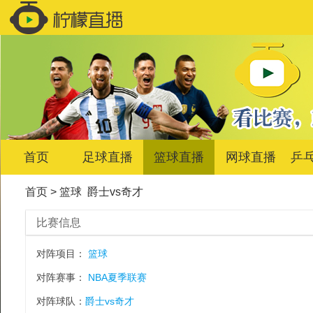
首页
足球直播
篮球直播
网球直播
乒
首页
>
篮球
爵士vs奇才
比赛信息
对阵项目：
篮球
对阵赛事：
NBA夏季联赛
对阵球队：
爵士vs奇才