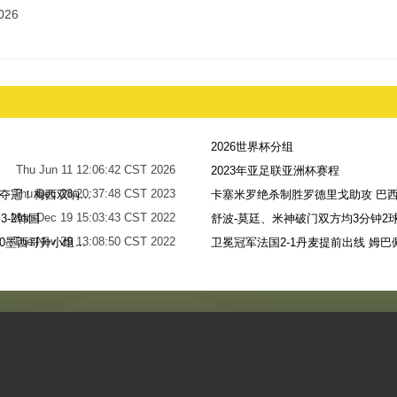
026
2026世界杯分组
Thu Jun 11 12:06:42 CST 2026
2023年亚足联亚洲杯赛程
Thu Dec 28 20:37:48 CST 2023
世界杯-阿根廷点球7-5法国，时隔36年再夺冠！梅西双响姆巴佩戴帽
卡塞米罗绝杀制胜罗德里戈助攻 巴西
Mon Dec 19 15:03:43 CST 2022
-2韩国
舒波-莫廷、米神破门双方均3分钟2球
Tue Nov 29 13:08:50 CST 2022
梅西无解贴地斩+助攻恩佐破门 阿根廷2-0墨西哥升小组第二
卫冕冠军法国2-1丹麦提前出线 姆巴
Sun Nov 27 13:39:42 CST 2022