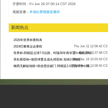
开赛时间：Fri Jun 26 07:00:14 CST 2026
视频直播：
本场比赛视频直播间
新闻热点
2026年世界杯赛程表
Thu Jun 11 12:06:42 CS
2024巴黎奥运会赛程
Thu Dec 28 20:37:48 CS
世界杯-阿根廷点球7-5法国，时隔36年再夺冠！梅西双响姆巴佩戴帽
Mon Dec 19 15:03:43 CS
库杜斯双响+致胜球曹圭成头球双响 加纳3-2韩国
Tue Nov 29 13:08:50 CS
梅西无解贴地斩+助攻恩佐破门 阿根廷2-0墨西哥升小组第二
Sun Nov 27 13:39:42 CS
-->